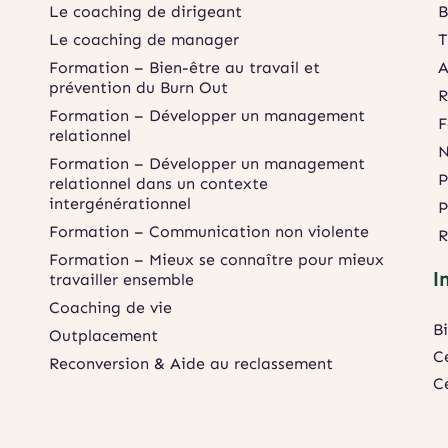
Le coaching de dirigeant
B
Le coaching de manager
T
Formation – Bien-être au travail et 
A
prévention du Burn Out
R
Formation – Développer un management 
F
relationnel
N
Formation – Développer un management 
P
relationnel dans un contexte 
intergénérationnel
P
Formation – Communication non violente
R
Formation – Mieux se connaître pour mieux 
I
travailler ensemble
Coaching de vie
B
Outplacement
C
Reconversion & Aide au reclassement
C