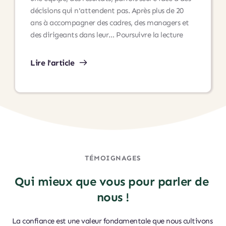
décisions qui n'attendent pas. Après plus de 20
ans à accompagner des cadres, des managers et
Dirigeants,
des dirigeants dans leur…
Poursuivre la lecture
arrêtez
de
Lire l'article
tout
porter
seul
:
voici
pourquoi
(et
comment)
TÉMOIGNAGES
Qui mieux que vous pour parler de 
nous !
La confiance est une valeur fondamentale que nous cultivons 