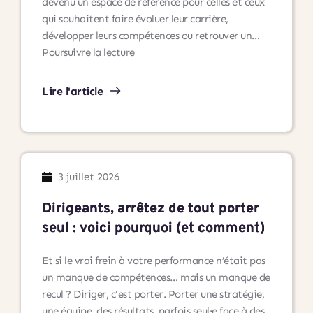
devenu un espace de référence pour celles et ceux
qui souhaitent faire évoluer leur carrière,
développer leurs compétences ou retrouver un…
Andaré
Poursuivre la lecture
Conseil
à
Lire l'article
Cholet
:
un
lieu
dédié
3 juillet 2026
à
l’accompagnement
Dirigeants, arrêtez de tout porter
professionnel
seul : voici pourquoi (et comment)
et
au
Et si le vrai frein à votre performance n’était pas
développement
un manque de compétences… mais un manque de
personnel
recul ? Diriger, c'est porter. Porter une stratégie,
une équipe, des résultats, parfois seul·e face à des