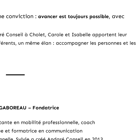
e conviction :
, avec
avancer est toujours possible
é Conseil à Cholet, Carole et Isabelle apportent leur
ifférents, un même élan : accompagner les personnes et les
 GABOREAU – Fondatrice
tante en mobilité professionnelle, coach
iée et formatrice en communication
nnelle, Sylvie a créé Andaré Conseil en 2013