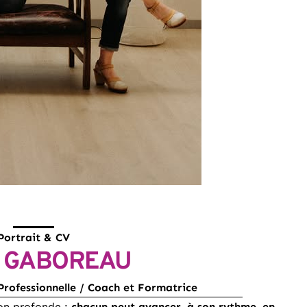
Portrait & CV
ie GABOREAU
Professionnelle / Coach et Formatrice
ion profonde :
chacun peut avancer, à son rythme, en