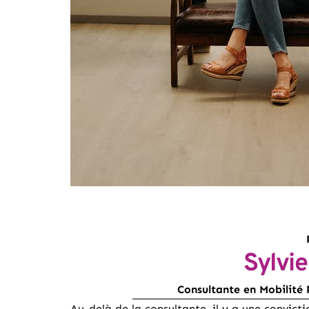
Sylv
Consultante en Mobilité 
Au-delà de la consultante, il y a une convict