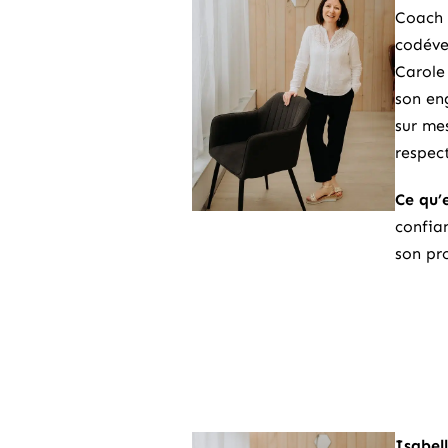
Coach 
codéve
Carole
son en
sur me
respec
Ce qu’
confia
son pro
Isabel