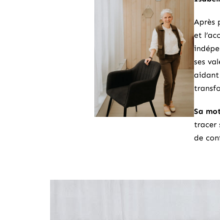
Après 
et l’a
indépe
ses val
aidant
transfo
Sa mot
tracer 
de con