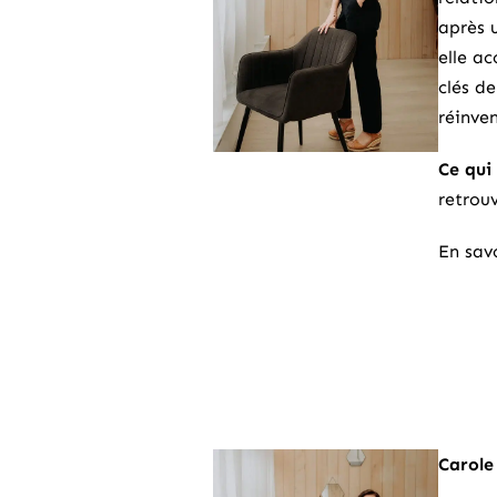
après 
elle a
clés de
réinven
Ce qui 
retrou
En savo
Carole