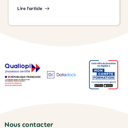
de
Lire l'article
tout
porter
seul
:
voici
pourquoi
(et
comment)
Nous contacter