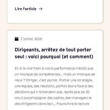
Conseil
à
Lire l'article
Cholet
:
un
lieu
dédié
3 juillet 2026
à
l’accompagnement
Dirigeants, arrêtez de tout porter
professionnel
seul : voici pourquoi (et comment)
et
au
Et si le vrai frein à votre performance n’était pas
développement
un manque de compétences… mais un manque de
personnel
recul ? Diriger, c'est porter. Porter une stratégie,
une équipe, des résultats, parfois seul·e face à des
décisions qui n'attendent pas. Après plus de 20
ans à accompagner des cadres, des managers et
Dirigeants,
des dirigeants dans leur…
Poursuivre la lecture
arrêtez