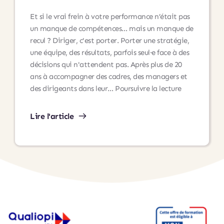
au
Et si le vrai frein à votre performance n’était pas
développement
un manque de compétences… mais un manque de
personnel
recul ? Diriger, c'est porter. Porter une stratégie,
une équipe, des résultats, parfois seul·e face à des
décisions qui n'attendent pas. Après plus de 20
ans à accompagner des cadres, des managers et
Dirigeants,
des dirigeants dans leur…
Poursuivre la lecture
arrêtez
de
Lire l'article
tout
porter
seul
:
voici
pourquoi
(et
comment)