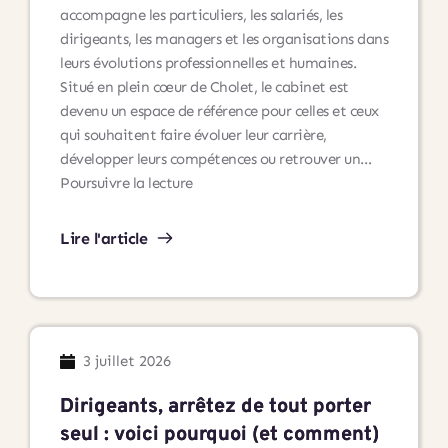
accompagne les particuliers, les salariés, les
dirigeants, les managers et les organisations dans
leurs évolutions professionnelles et humaines.
Situé en plein cœur de Cholet, le cabinet est
devenu un espace de référence pour celles et ceux
qui souhaitent faire évoluer leur carrière,
développer leurs compétences ou retrouver un…
Andaré
Poursuivre la lecture
Conseil
à
Lire l'article
Cholet
:
un
lieu
dédié
3 juillet 2026
à
l’accompagnement
Dirigeants, arrêtez de tout porter
professionnel
seul : voici pourquoi (et comment)
et