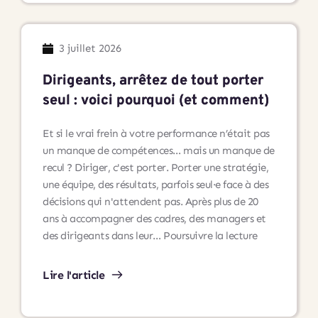
un
lieu
dédié
3 juillet 2026
à
l’accompagnement
Dirigeants, arrêtez de tout porter
professionnel
seul : voici pourquoi (et comment)
et
au
Et si le vrai frein à votre performance n’était pas
développement
un manque de compétences… mais un manque de
personnel
recul ? Diriger, c'est porter. Porter une stratégie,
une équipe, des résultats, parfois seul·e face à des
décisions qui n'attendent pas. Après plus de 20
ans à accompagner des cadres, des managers et
Dirigeants,
des dirigeants dans leur…
Poursuivre la lecture
arrêtez
de
Lire l'article
tout
porter