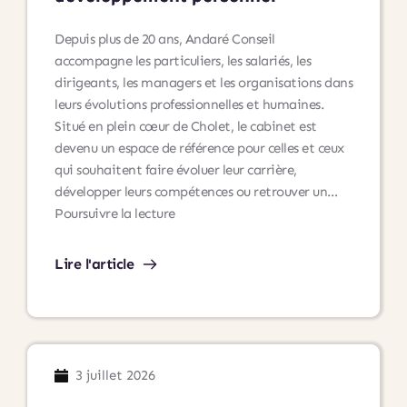
Depuis plus de 20 ans, Andaré Conseil
accompagne les particuliers, les salariés, les
dirigeants, les managers et les organisations dans
leurs évolutions professionnelles et humaines.
Situé en plein cœur de Cholet, le cabinet est
devenu un espace de référence pour celles et ceux
qui souhaitent faire évoluer leur carrière,
développer leurs compétences ou retrouver un…
Andaré
Poursuivre la lecture
Conseil
à
Lire l'article
Cholet
:
un
lieu
dédié
3 juillet 2026
à