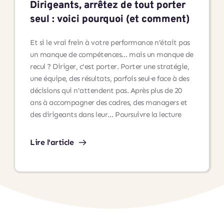
l’accompagnement
Dirigeants, arrêtez de tout porter
professionnel
seul : voici pourquoi (et comment)
et
au
Et si le vrai frein à votre performance n’était pas
développement
un manque de compétences… mais un manque de
personnel
recul ? Diriger, c'est porter. Porter une stratégie,
une équipe, des résultats, parfois seul·e face à des
décisions qui n'attendent pas. Après plus de 20
ans à accompagner des cadres, des managers et
Dirigeants,
des dirigeants dans leur…
Poursuivre la lecture
arrêtez
de
Lire l'article
tout
porter
seul
:
voici
pourquoi
(et