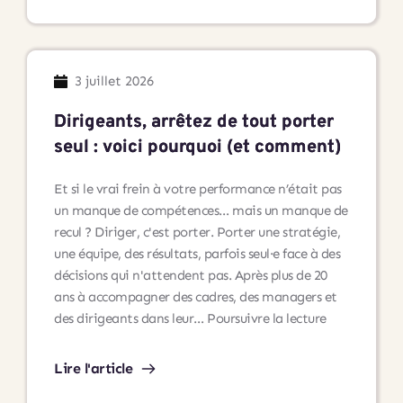
:
un
lieu
dédié
3 juillet 2026
à
l’accompagnement
Dirigeants, arrêtez de tout porter
professionnel
seul : voici pourquoi (et comment)
et
au
Et si le vrai frein à votre performance n’était pas
développement
un manque de compétences… mais un manque de
personnel
recul ? Diriger, c'est porter. Porter une stratégie,
une équipe, des résultats, parfois seul·e face à des
décisions qui n'attendent pas. Après plus de 20
ans à accompagner des cadres, des managers et
Dirigeants,
des dirigeants dans leur…
Poursuivre la lecture
arrêtez
de
Lire l'article
tout