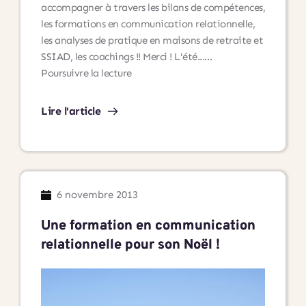
accompagner à travers les bilans de compétences,
les formations en communication relationnelle,
les analyses de pratique en maisons de retraite et
SSIAD, les coachings !! Merci ! L'été...…
Un
Poursuivre la lecture
Bilan
de
Lire l'article
compétences
pour
avancer
!
Une
6 novembre 2013
formation
en
Une formation en communication
communication
relationnelle pour son Noël !
pour
apprendre
à
se