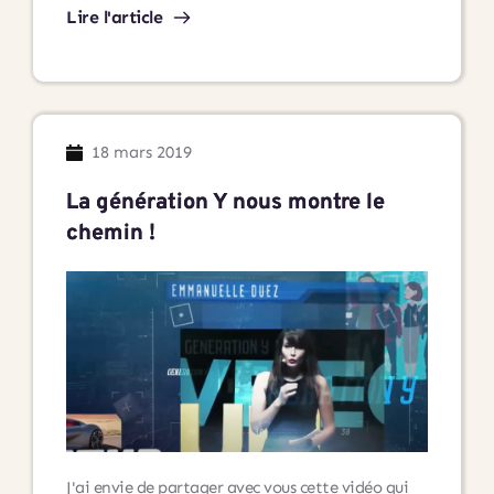
de
Lire l'article
Bilans
de
compétences
Andaré
Conseil
18 mars 2019
est
certifié
La génération Y nous montre le
QUALIOPI
chemin !
!
J'ai envie de partager avec vous cette vidéo qui